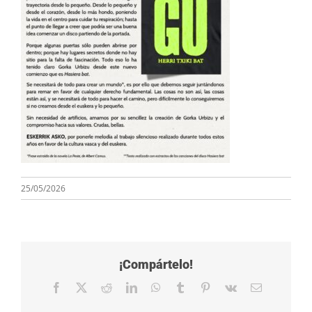
25/05/2026
¡Compártelo!
Facebook
X
Reddit
LinkedIn
WhatsApp
Tumblr
Pinterest
Vk
Email