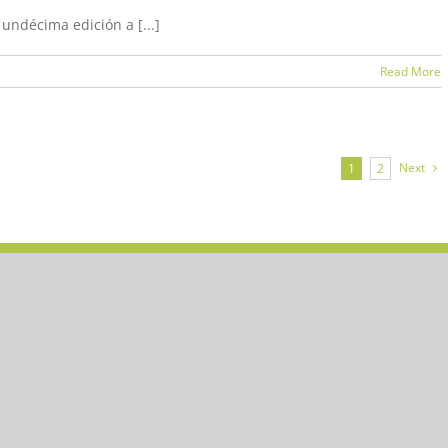
undécima edición a [...]
Read More
Next
1
2