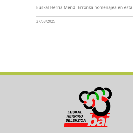
Euskal Herria Mendi Erronka homenajea en esta 
27/03/2025